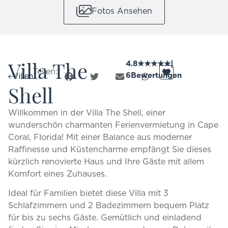
Fotos Ansehen
Villa The
4.8
★
★
★
★
★
|
Teilen:
6
Bewertungen
Villen
Shell
Willkommen in der Villa The Shell, einer
wunderschön charmanten Ferienvermietung in Cape
Coral, Florida! Mit einer Balance aus moderner
Raffinesse und Küstencharme empfängt Sie dieses
kürzlich renovierte Haus und Ihre Gäste mit allem
Komfort eines Zuhauses.
Ideal für Familien bietet diese Villa mit 3
Schlafzimmern und 2 Badezimmern bequem Platz
für bis zu sechs Gäste. Gemütlich und einladend