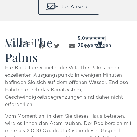
Fotos Ansehen
Villa The
5.0
★
★
★
★
★
|
Teilen:
7
Bewertungen
Villen
Palms
Für Bootsfahrer bietet die Villa The Palms einen
exzellenten Ausgangspunkt: In wenigen Minuten
befinden Sie sich auf dem offenen Wasser. Endlose
Fahrten durch das Kanalsystem;
Geschwindigkeitsbegrenzungen sind daher nicht
erforderlich.
Vom Moment an, in dem Sie dieses Haus betreten,
wird es Ihnen den Atem rauben. Der Poolbereich mit
mehr als 2.000 Quadratfuß ist in dieser Gegend