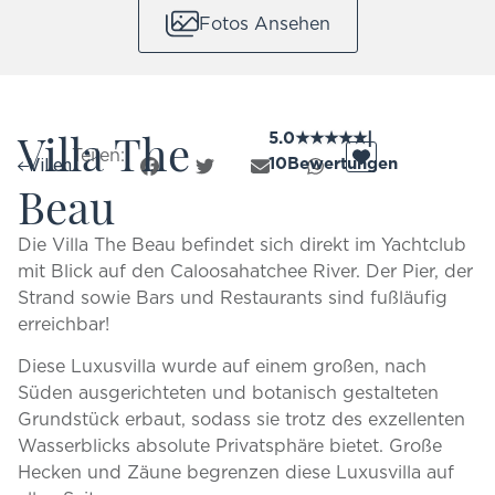
Fotos Ansehen
Villa The
5.0
★
★
★
★
★
|
Teilen:
10
Bewertungen
Villen
Beau
Die Villa The Beau befindet sich direkt im Yachtclub
mit Blick auf den Caloosahatchee River. Der Pier, der
Strand sowie Bars und Restaurants sind fußläufig
erreichbar!
Diese Luxusvilla wurde auf einem großen, nach
Süden ausgerichteten und botanisch gestalteten
Grundstück erbaut, sodass sie trotz des exzellenten
Wasserblicks absolute Privatsphäre bietet. Große
Hecken und Zäune begrenzen diese Luxusvilla auf