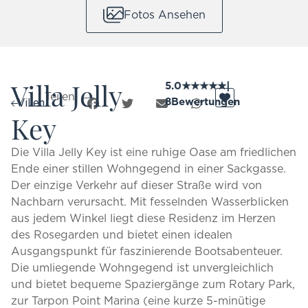
Fotos Ansehen
Villa Jelly
5.0
★
★
★
★
★
|
Teilen:
8
Bewertungen
Villen
Key
Die Villa Jelly Key ist eine ruhige Oase am friedlichen
Ende einer stillen Wohngegend in einer Sackgasse.
Der einzige Verkehr auf dieser Straße wird von
Nachbarn verursacht. Mit fesselnden Wasserblicken
aus jedem Winkel liegt diese Residenz im Herzen
des Rosegarden und bietet einen idealen
Ausgangspunkt für faszinierende Bootsabenteuer.
Die umliegende Wohngegend ist unvergleichlich
und bietet bequeme Spaziergänge zum Rotary Park,
zur Tarpon Point Marina (eine kurze 5-minütige