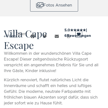
Fotos Ansehen
Villa Cape
5.0
★
★
★
★
★
|
Teilen:
6
Bewertungen
Villen
Escape
Willkommen in der wunderschönen Villa Cape
Escape! Dieser zeitgenössische Rückzugsort
verspricht ein angenehmes Erlebnis für Sie und all
Ihre Gäste, Kinder inklusive!
Kürzlich renoviert, flutet natürliches Licht die
Innenräume und schafft ein helles und luftiges
Gefühl. Die moderne, neutrale Farbpalette mit
fröhlichen blauen Akzenten sorgt dafür, dass sich
jeder sofort wie zu Hause fühlt.