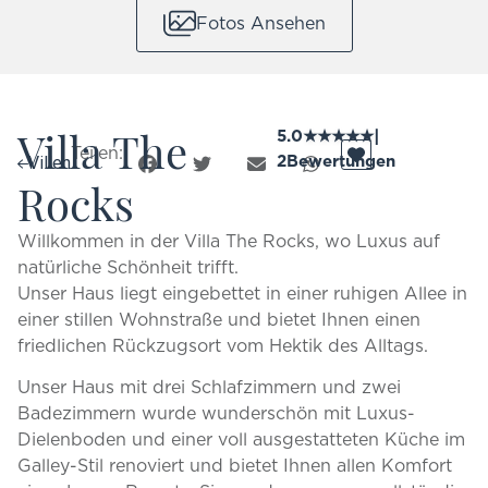
Fotos Ansehen
Villa The
5.0
★
★
★
★
★
|
Teilen:
2
Bewertungen
Villen
Rocks
Willkommen in der Villa The Rocks, wo Luxus auf
natürliche Schönheit trifft.
Unser Haus liegt eingebettet in einer ruhigen Allee in
einer stillen Wohnstraße und bietet Ihnen einen
friedlichen Rückzugsort vom Hektik des Alltags.
Unser Haus mit drei Schlafzimmern und zwei
Badezimmern wurde wunderschön mit Luxus-
Dielenboden und einer voll ausgestatteten Küche im
Galley-Stil renoviert und bietet Ihnen allen Komfort