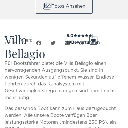
Fotos Ansehen
Villa
5.0
★
★
★
★
★
|
Teilen:
19
Bewertungen
Villen
Bellagio
Für Bootsfahrer bietet die Villa Bellagio einen
hervorragenden Ausgangspunkt. Sie sind in
wenigen Sekunden auf offenem Wasser. Endlose
Fahrten durch das Kanalsystem mit
Geschwindigkeitsbegrenzungen sind damit nicht
mehr nötig.
Das passende Boot kann zum Haus dazugebucht
werden. Alle unsere Boote verfügen über
leistungsstarke Motoren (mindestens 250 PS), ein